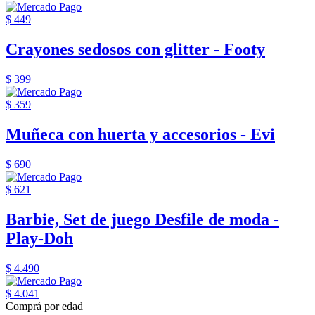
$ 449
Crayones sedosos con glitter - Footy
$ 399
$ 359
Muñeca con huerta y accesorios - Evi
$ 690
$ 621
Barbie, Set de juego Desfile de moda -
Play-Doh
$ 4.490
$ 4.041
Comprá por edad