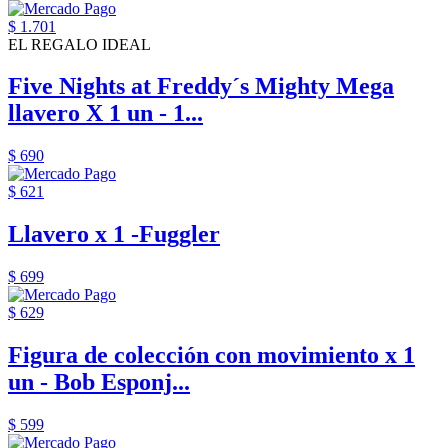
$ 1.701
EL REGALO IDEAL
Five Nights at Freddy´s Mighty Mega
llavero X 1 un - 1...
$ 690
$ 621
Llavero x 1 -Fuggler
$ 699
$ 629
Figura de colección con movimiento x 1
un - Bob Esponj...
$ 599