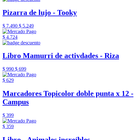
Pizarra de lujo - Tooky
$ 7.490
$ 5.249
$ 4.724
Libro Mamurri de activdades - Riza
$ 990
$ 699
$ 629
Marcadores Topicolor doble punta x 12 -
Campus
$ 399
$ 359
Libro - Animales increíbles