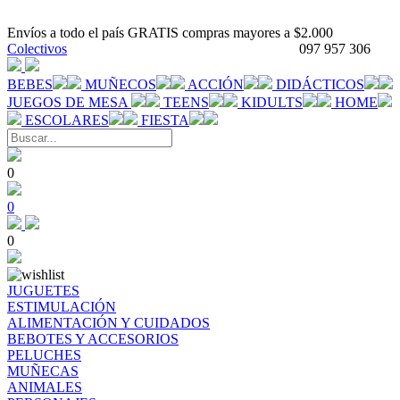
Envíos a todo el país GRATIS compras mayores a $2.000
Colectivos
097 957 306
BEBES
MUÑECOS
ACCIÓN
DIDÁCTICOS
JUEGOS DE MESA
TEENS
KIDULTS
HOME
ESCOLARES
FIESTA
0
0
0
JUGUETES
ESTIMULACIÓN
ALIMENTACIÓN Y CUIDADOS
BEBOTES Y ACCESORIOS
PELUCHES
MUÑECAS
ANIMALES