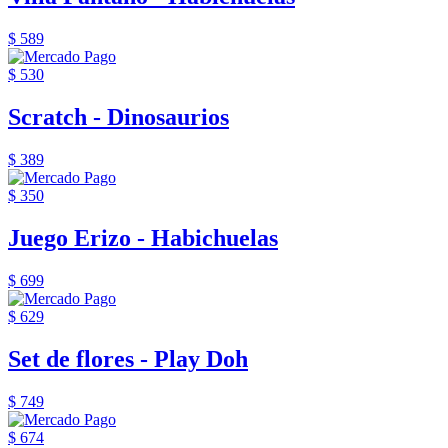
$ 589
$ 530
Scratch - Dinosaurios
$ 389
$ 350
Juego Erizo - Habichuelas
$ 699
$ 629
Set de flores - Play Doh
$ 749
$ 674