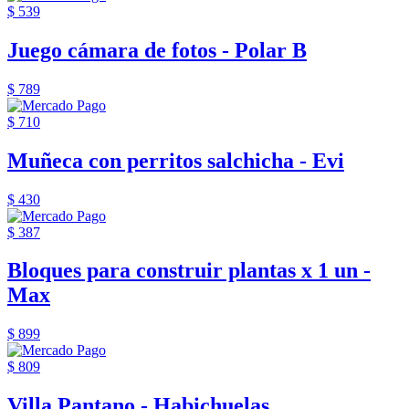
$ 539
Juego cámara de fotos - Polar B
$ 789
$ 710
Muñeca con perritos salchicha - Evi
$ 430
$ 387
Bloques para construir plantas x 1 un -
Max
$ 899
$ 809
Villa Pantano - Habichuelas