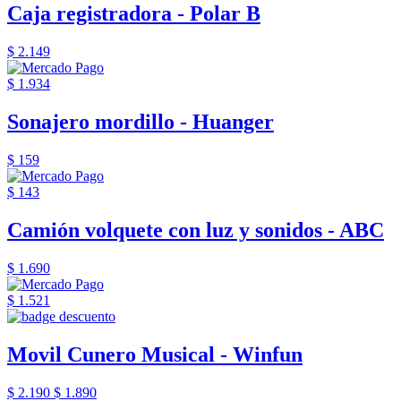
Caja registradora - Polar B
$ 2.149
$ 1.934
Sonajero mordillo - Huanger
$ 159
$ 143
Camión volquete con luz y sonidos - ABC
$ 1.690
$ 1.521
Movil Cunero Musical - Winfun
$ 2.190
$ 1.890