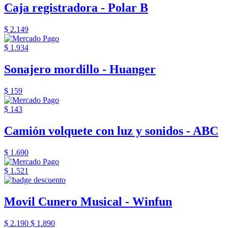
Caja registradora - Polar B
$ 2.149
$ 1.934
Sonajero mordillo - Huanger
$ 159
$ 143
Camión volquete con luz y sonidos - ABC
$ 1.690
$ 1.521
Movil Cunero Musical - Winfun
$ 2.190
$ 1.890