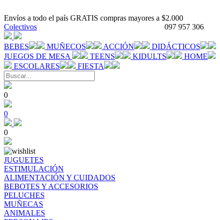
Envíos a todo el país GRATIS compras mayores a $2.000
Colectivos
097 957 306
BEBES
MUÑECOS
ACCIÓN
DIDÁCTICOS
JUEGOS DE MESA
TEENS
KIDULTS
HOME
ESCOLARES
FIESTA
0
0
0
JUGUETES
ESTIMULACIÓN
ALIMENTACIÓN Y CUIDADOS
BEBOTES Y ACCESORIOS
PELUCHES
MUÑECAS
ANIMALES