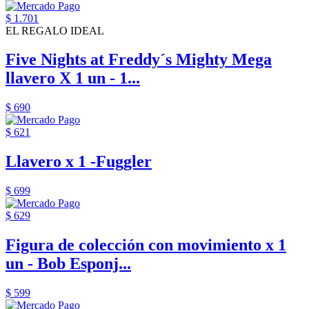
$ 1.701
EL REGALO IDEAL
Five Nights at Freddy´s Mighty Mega
llavero X 1 un - 1...
$ 690
$ 621
Llavero x 1 -Fuggler
$ 699
$ 629
Figura de colección con movimiento x 1
un - Bob Esponj...
$ 599