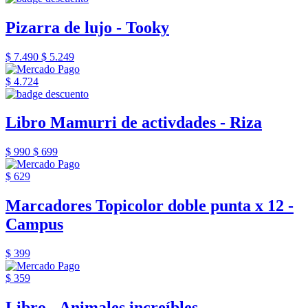
Pizarra de lujo - Tooky
$ 7.490
$ 5.249
$ 4.724
Libro Mamurri de activdades - Riza
$ 990
$ 699
$ 629
Marcadores Topicolor doble punta x 12 -
Campus
$ 399
$ 359
Libro - Animales increíbles