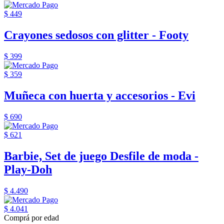
$ 449
Crayones sedosos con glitter - Footy
$ 399
$ 359
Muñeca con huerta y accesorios - Evi
$ 690
$ 621
Barbie, Set de juego Desfile de moda -
Play-Doh
$ 4.490
$ 4.041
Comprá por edad