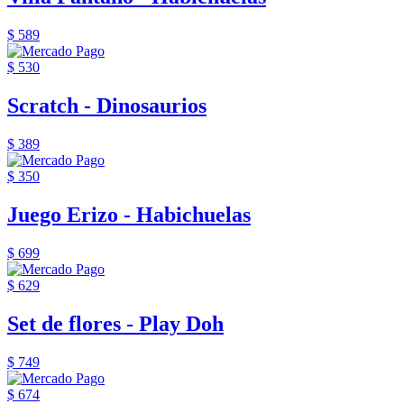
$ 589
$ 530
Scratch - Dinosaurios
$ 389
$ 350
Juego Erizo - Habichuelas
$ 699
$ 629
Set de flores - Play Doh
$ 749
$ 674