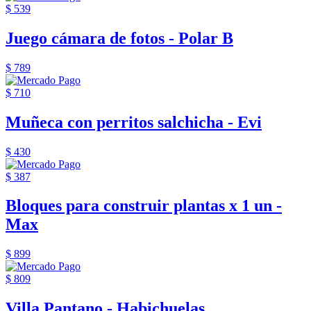
$ 539
Juego cámara de fotos - Polar B
$ 789
$ 710
Muñeca con perritos salchicha - Evi
$ 430
$ 387
Bloques para construir plantas x 1 un -
Max
$ 899
$ 809
Villa Pantano - Habichuelas