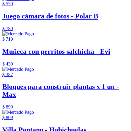
$ 539
Juego cámara de fotos - Polar B
$ 789
$ 710
Muñeca con perritos salchicha - Evi
$ 430
$ 387
Bloques para construir plantas x 1 un -
Max
$ 899
$ 809
Villa Pantano - Habichuelas