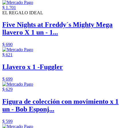
$ 1.701
EL REGALO IDEAL
Five Nights at Freddy´s Mighty Mega
llavero X 1 un - 1...
$ 690
$ 621
Llavero x 1 -Fuggler
$ 699
$ 629
Figura de colección con movimiento x 1
un - Bob Esponj...
$ 599