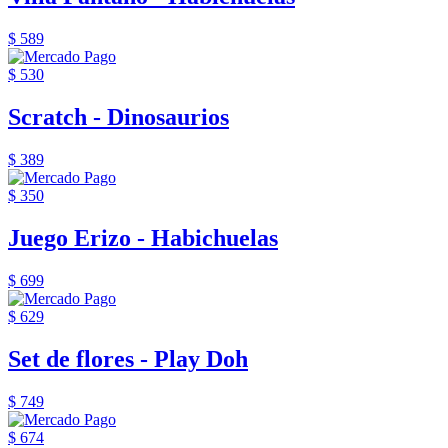
$ 589
$ 530
Scratch - Dinosaurios
$ 389
$ 350
Juego Erizo - Habichuelas
$ 699
$ 629
Set de flores - Play Doh
$ 749
$ 674