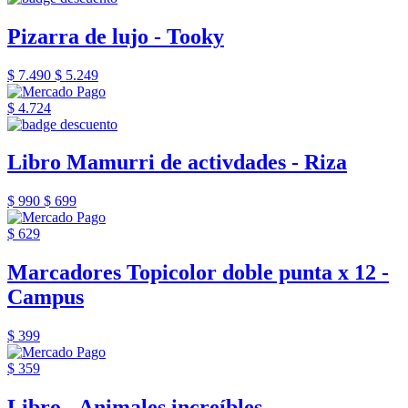
Pizarra de lujo - Tooky
$ 7.490
$ 5.249
$ 4.724
Libro Mamurri de activdades - Riza
$ 990
$ 699
$ 629
Marcadores Topicolor doble punta x 12 -
Campus
$ 399
$ 359
Libro - Animales increíbles