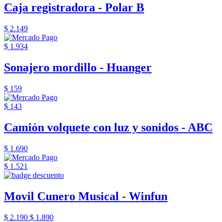
Caja registradora - Polar B
$ 2.149
$ 1.934
Sonajero mordillo - Huanger
$ 159
$ 143
Camión volquete con luz y sonidos - ABC
$ 1.690
$ 1.521
Movil Cunero Musical - Winfun
$ 2.190
$ 1.890