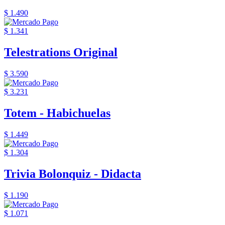
$ 1.490
$ 1.341
Telestrations Original
$ 3.590
$ 3.231
Totem - Habichuelas
$ 1.449
$ 1.304
Trivia Bolonquiz - Didacta
$ 1.190
$ 1.071