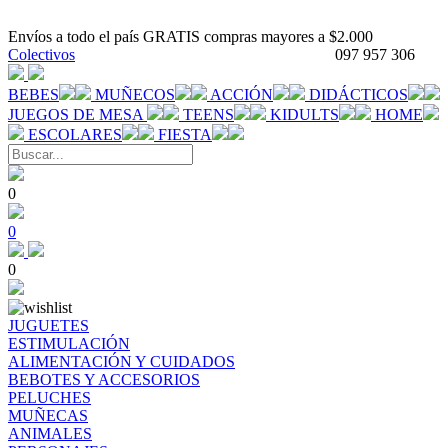
Envíos a todo el país GRATIS compras mayores a $2.000
Colectivos
097 957 306
BEBES
MUÑECOS
ACCIÓN
DIDÁCTICOS
JUEGOS DE MESA
TEENS
KIDULTS
HOME
ESCOLARES
FIESTA
0
0
0
JUGUETES
ESTIMULACIÓN
ALIMENTACIÓN Y CUIDADOS
BEBOTES Y ACCESORIOS
PELUCHES
MUÑECAS
ANIMALES