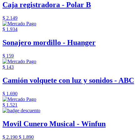
Caja registradora - Polar B
$ 2.149
$ 1.934
Sonajero mordillo - Huanger
$ 159
$ 143
Camión volquete con luz y sonidos - ABC
$ 1.690
$ 1.521
Movil Cunero Musical - Winfun
$ 2.190
$ 1.890