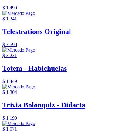
$ 1.490
$ 1.341
Telestrations Original
$ 3.590
$ 3.231
Totem - Habichuelas
$ 1.449
$ 1.304
Trivia Bolonquiz - Didacta
$ 1.190
$ 1.071