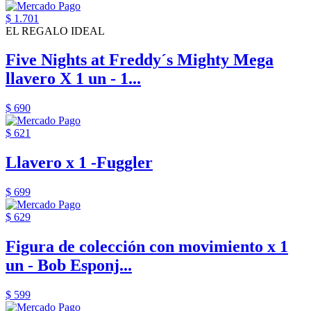
$ 1.701
EL REGALO IDEAL
Five Nights at Freddy´s Mighty Mega
llavero X 1 un - 1...
$ 690
$ 621
Llavero x 1 -Fuggler
$ 699
$ 629
Figura de colección con movimiento x 1
un - Bob Esponj...
$ 599