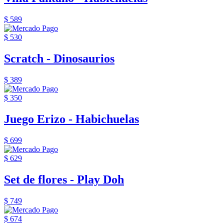
$ 589
$ 530
Scratch - Dinosaurios
$ 389
$ 350
Juego Erizo - Habichuelas
$ 699
$ 629
Set de flores - Play Doh
$ 749
$ 674