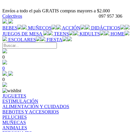
Envíos a todo el país GRATIS compras mayores a $2.000
Colectivos
097 957 306
BEBES
MUÑECOS
ACCIÓN
DIDÁCTICOS
JUEGOS DE MESA
TEENS
KIDULTS
HOME
ESCOLARES
FIESTA
0
0
0
JUGUETES
ESTIMULACIÓN
ALIMENTACIÓN Y CUIDADOS
BEBOTES Y ACCESORIOS
PELUCHES
MUÑECAS
ANIMALES