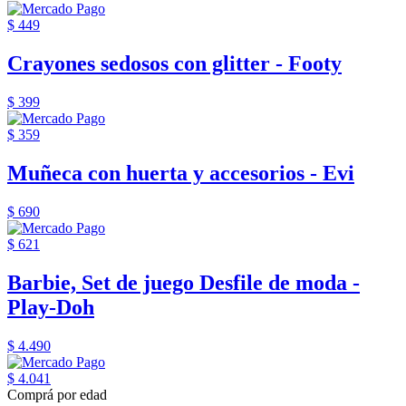
$ 449
Crayones sedosos con glitter - Footy
$ 399
$ 359
Muñeca con huerta y accesorios - Evi
$ 690
$ 621
Barbie, Set de juego Desfile de moda -
Play-Doh
$ 4.490
$ 4.041
Comprá por edad