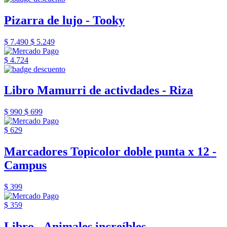
Pizarra de lujo - Tooky
$ 7.490
$ 5.249
$ 4.724
Libro Mamurri de activdades - Riza
$ 990
$ 699
$ 629
Marcadores Topicolor doble punta x 12 -
Campus
$ 399
$ 359
Libro - Animales increíbles