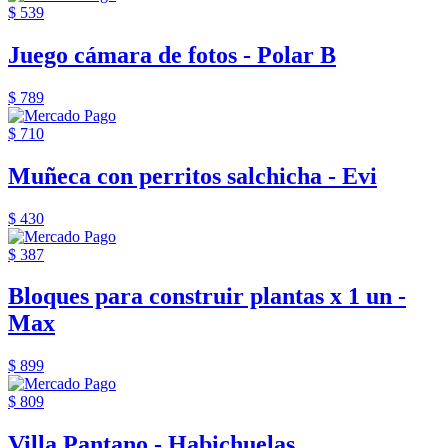
$ 539
Juego cámara de fotos - Polar B
$ 789
$ 710
Muñeca con perritos salchicha - Evi
$ 430
$ 387
Bloques para construir plantas x 1 un -
Max
$ 899
$ 809
Villa Pantano - Habichuelas