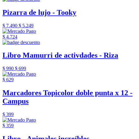
Pizarra de lujo - Tooky
$ 7.490
$ 5.249
$ 4.724
Libro Mamurri de activdades - Riza
$ 990
$ 699
$ 629
Marcadores Topicolor doble punta x 12 -
Campus
$ 399
$ 359
Libro - Animales increíbles