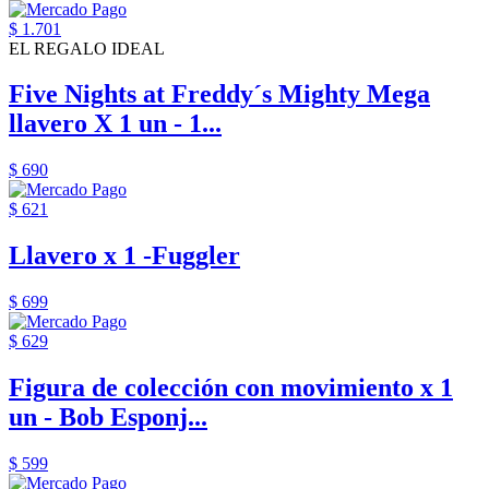
$ 1.701
EL REGALO IDEAL
Five Nights at Freddy´s Mighty Mega
llavero X 1 un - 1...
$ 690
$ 621
Llavero x 1 -Fuggler
$ 699
$ 629
Figura de colección con movimiento x 1
un - Bob Esponj...
$ 599