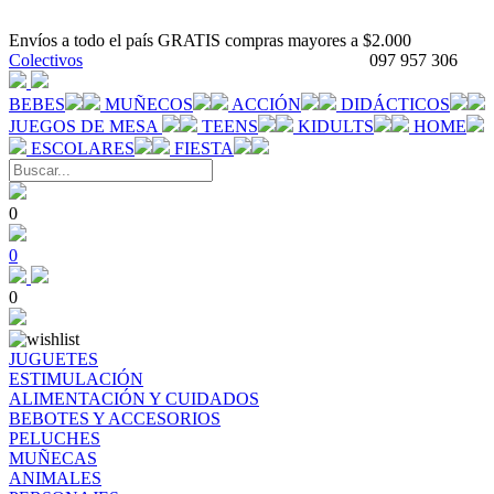
Envíos a todo el país GRATIS compras mayores a $2.000
Colectivos
097 957 306
BEBES
MUÑECOS
ACCIÓN
DIDÁCTICOS
JUEGOS DE MESA
TEENS
KIDULTS
HOME
ESCOLARES
FIESTA
0
0
0
JUGUETES
ESTIMULACIÓN
ALIMENTACIÓN Y CUIDADOS
BEBOTES Y ACCESORIOS
PELUCHES
MUÑECAS
ANIMALES