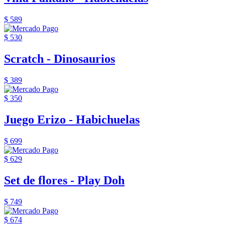
$ 589
$ 530
Scratch - Dinosaurios
$ 389
$ 350
Juego Erizo - Habichuelas
$ 699
$ 629
Set de flores - Play Doh
$ 749
$ 674