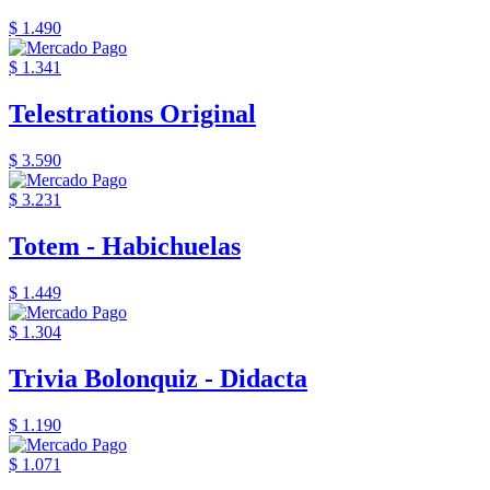
$ 1.490
$ 1.341
Telestrations Original
$ 3.590
$ 3.231
Totem - Habichuelas
$ 1.449
$ 1.304
Trivia Bolonquiz - Didacta
$ 1.190
$ 1.071