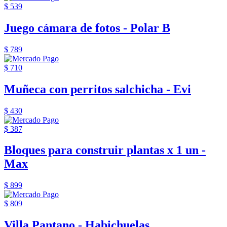
$ 539
Juego cámara de fotos - Polar B
$ 789
$ 710
Muñeca con perritos salchicha - Evi
$ 430
$ 387
Bloques para construir plantas x 1 un -
Max
$ 899
$ 809
Villa Pantano - Habichuelas