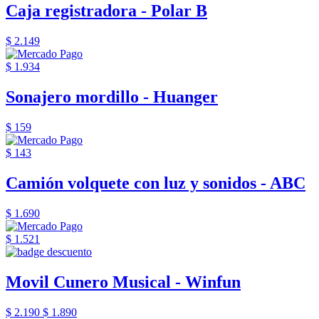
Caja registradora - Polar B
$ 2.149
$ 1.934
Sonajero mordillo - Huanger
$ 159
$ 143
Camión volquete con luz y sonidos - ABC
$ 1.690
$ 1.521
Movil Cunero Musical - Winfun
$ 2.190
$ 1.890