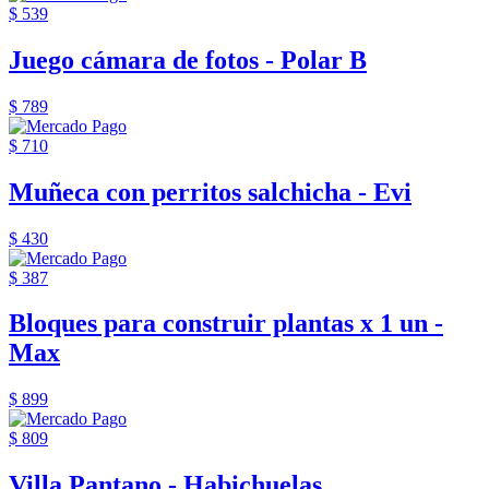
$ 539
Juego cámara de fotos - Polar B
$ 789
$ 710
Muñeca con perritos salchicha - Evi
$ 430
$ 387
Bloques para construir plantas x 1 un -
Max
$ 899
$ 809
Villa Pantano - Habichuelas