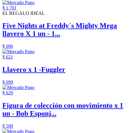
$ 1.701
EL REGALO IDEAL
Five Nights at Freddy´s Mighty Mega
llavero X 1 un - 1...
$ 690
$ 621
Llavero x 1 -Fuggler
$ 699
$ 629
Figura de colección con movimiento x 1
un - Bob Esponj...
$ 599