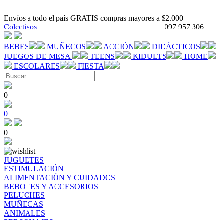
Envíos a todo el país GRATIS compras mayores a $2.000
Colectivos
097 957 306
BEBES
MUÑECOS
ACCIÓN
DIDÁCTICOS
JUEGOS DE MESA
TEENS
KIDULTS
HOME
ESCOLARES
FIESTA
0
0
0
JUGUETES
ESTIMULACIÓN
ALIMENTACIÓN Y CUIDADOS
BEBOTES Y ACCESORIOS
PELUCHES
MUÑECAS
ANIMALES