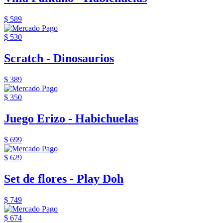
$ 589
$ 530
Scratch - Dinosaurios
$ 389
$ 350
Juego Erizo - Habichuelas
$ 699
$ 629
Set de flores - Play Doh
$ 749
$ 674