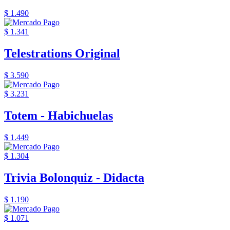
$ 1.490
$ 1.341
Telestrations Original
$ 3.590
$ 3.231
Totem - Habichuelas
$ 1.449
$ 1.304
Trivia Bolonquiz - Didacta
$ 1.190
$ 1.071