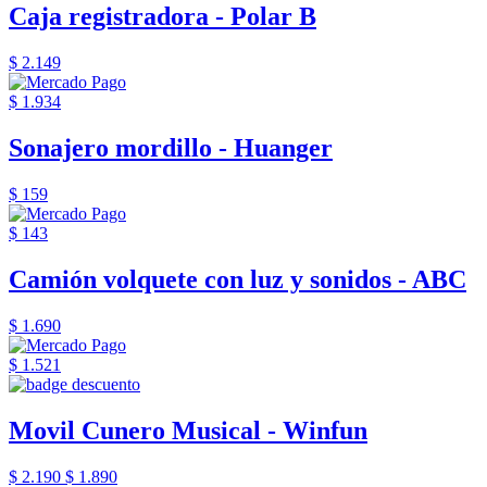
Caja registradora - Polar B
$ 2.149
$ 1.934
Sonajero mordillo - Huanger
$ 159
$ 143
Camión volquete con luz y sonidos - ABC
$ 1.690
$ 1.521
Movil Cunero Musical - Winfun
$ 2.190
$ 1.890