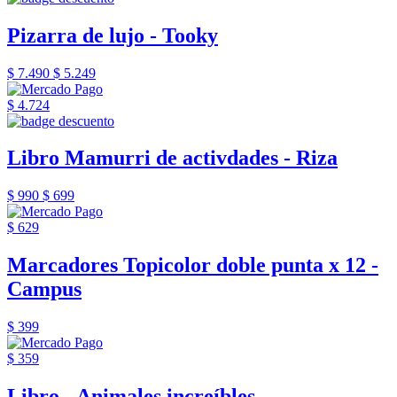
Pizarra de lujo - Tooky
$ 7.490
$ 5.249
$ 4.724
Libro Mamurri de activdades - Riza
$ 990
$ 699
$ 629
Marcadores Topicolor doble punta x 12 -
Campus
$ 399
$ 359
Libro - Animales increíbles