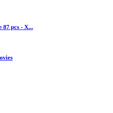
 87 pcs - X...
ovies