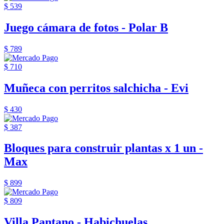
$ 539
Juego cámara de fotos - Polar B
$ 789
$ 710
Muñeca con perritos salchicha - Evi
$ 430
$ 387
Bloques para construir plantas x 1 un -
Max
$ 899
$ 809
Villa Pantano - Habichuelas