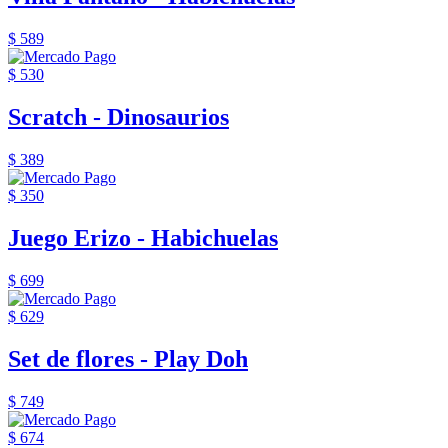
$ 589
$ 530
Scratch - Dinosaurios
$ 389
$ 350
Juego Erizo - Habichuelas
$ 699
$ 629
Set de flores - Play Doh
$ 749
$ 674