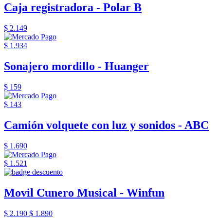
Caja registradora - Polar B
$ 2.149
$ 1.934
Sonajero mordillo - Huanger
$ 159
$ 143
Camión volquete con luz y sonidos - ABC
$ 1.690
$ 1.521
Movil Cunero Musical - Winfun
$ 2.190
$ 1.890