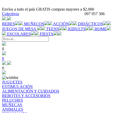
Envíos a todo el país GRATIS compras mayores a $2.000
Colectivos
097 957 306
BEBES
MUÑECOS
ACCIÓN
DIDÁCTICOS
JUEGOS DE MESA
TEENS
KIDULTS
HOME
ESCOLARES
FIESTA
0
0
0
JUGUETES
ESTIMULACIÓN
ALIMENTACIÓN Y CUIDADOS
BEBOTES Y ACCESORIOS
PELUCHES
MUÑECAS
ANIMALES