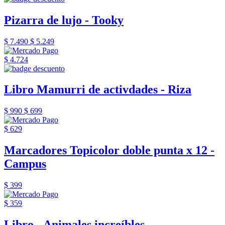
Pizarra de lujo - Tooky
$ 7.490
$ 5.249
$ 4.724
Libro Mamurri de activdades - Riza
$ 990
$ 699
$ 629
Marcadores Topicolor doble punta x 12 -
Campus
$ 399
$ 359
Libro - Animales increíbles