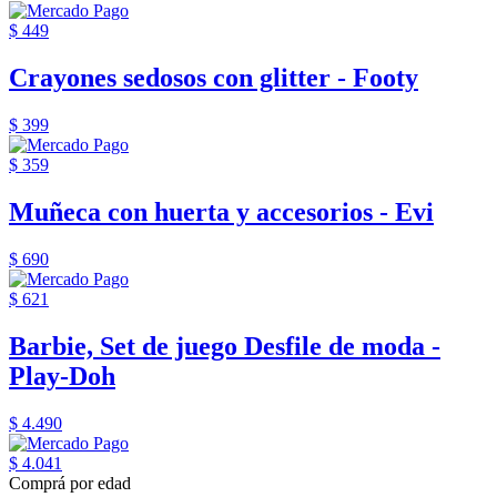
$ 449
Crayones sedosos con glitter - Footy
$ 399
$ 359
Muñeca con huerta y accesorios - Evi
$ 690
$ 621
Barbie, Set de juego Desfile de moda -
Play-Doh
$ 4.490
$ 4.041
Comprá por edad