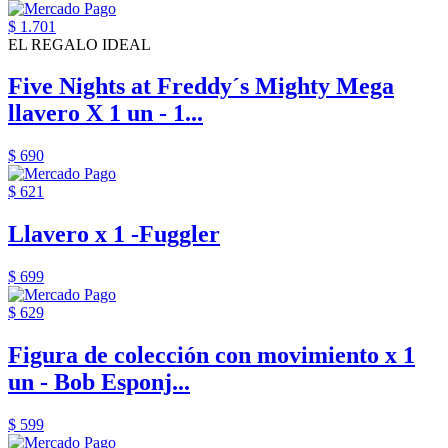
$ 1.701
EL REGALO IDEAL
Five Nights at Freddy´s Mighty Mega
llavero X 1 un - 1...
$ 690
$ 621
Llavero x 1 -Fuggler
$ 699
$ 629
Figura de colección con movimiento x 1
un - Bob Esponj...
$ 599