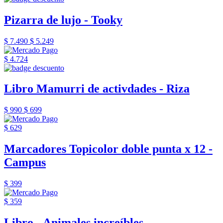
Pizarra de lujo - Tooky
$ 7.490
$ 5.249
$ 4.724
Libro Mamurri de activdades - Riza
$ 990
$ 699
$ 629
Marcadores Topicolor doble punta x 12 -
Campus
$ 399
$ 359
Libro - Animales increíbles