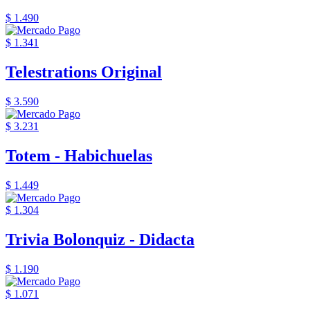
$ 1.490
$ 1.341
Telestrations Original
$ 3.590
$ 3.231
Totem - Habichuelas
$ 1.449
$ 1.304
Trivia Bolonquiz - Didacta
$ 1.190
$ 1.071