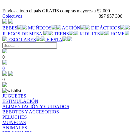
Envíos a todo el país GRATIS compras mayores a $2.000
Colectivos
097 957 306
BEBES
MUÑECOS
ACCIÓN
DIDÁCTICOS
JUEGOS DE MESA
TEENS
KIDULTS
HOME
ESCOLARES
FIESTA
0
0
0
JUGUETES
ESTIMULACIÓN
ALIMENTACIÓN Y CUIDADOS
BEBOTES Y ACCESORIOS
PELUCHES
MUÑECAS
ANIMALES