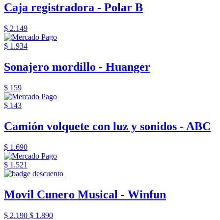
Caja registradora - Polar B
$ 2.149
$ 1.934
Sonajero mordillo - Huanger
$ 159
$ 143
Camión volquete con luz y sonidos - ABC
$ 1.690
$ 1.521
Movil Cunero Musical - Winfun
$ 2.190
$ 1.890