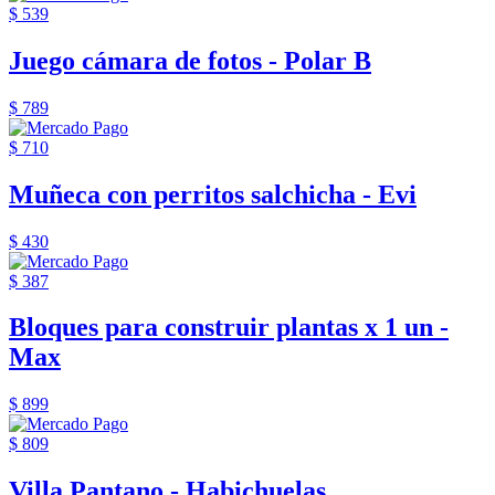
$ 539
Juego cámara de fotos - Polar B
$ 789
$ 710
Muñeca con perritos salchicha - Evi
$ 430
$ 387
Bloques para construir plantas x 1 un -
Max
$ 899
$ 809
Villa Pantano - Habichuelas