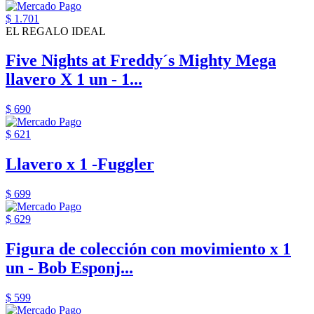
$ 1.701
EL REGALO IDEAL
Five Nights at Freddy´s Mighty Mega
llavero X 1 un - 1...
$ 690
$ 621
Llavero x 1 -Fuggler
$ 699
$ 629
Figura de colección con movimiento x 1
un - Bob Esponj...
$ 599