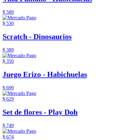
$ 589
$ 530
Scratch - Dinosaurios
$ 389
$ 350
Juego Erizo - Habichuelas
$ 699
$ 629
Set de flores - Play Doh
$ 749
$ 674