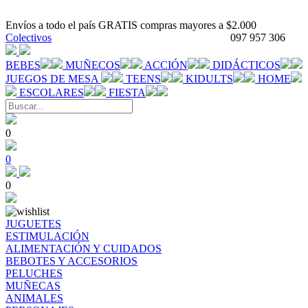
Envíos a todo el país GRATIS compras mayores a $2.000
Colectivos
097 957 306
BEBES
MUÑECOS
ACCIÓN
DIDÁCTICOS
JUEGOS DE MESA
TEENS
KIDULTS
HOME
ESCOLARES
FIESTA
0
0
0
JUGUETES
ESTIMULACIÓN
ALIMENTACIÓN Y CUIDADOS
BEBOTES Y ACCESORIOS
PELUCHES
MUÑECAS
ANIMALES