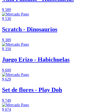
$ 589
$ 530
Scratch - Dinosaurios
$ 389
$ 350
Juego Erizo - Habichuelas
$ 699
$ 629
Set de flores - Play Doh
$ 749
$ 674