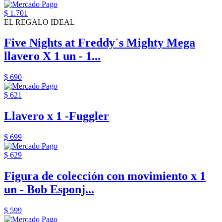
$ 1.701
EL REGALO IDEAL
Five Nights at Freddy´s Mighty Mega
llavero X 1 un - 1...
$ 690
$ 621
Llavero x 1 -Fuggler
$ 699
$ 629
Figura de colección con movimiento x 1
un - Bob Esponj...
$ 599