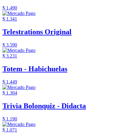
$ 1.490
$ 1.341
Telestrations Original
$ 3.590
$ 3.231
Totem - Habichuelas
$ 1.449
$ 1.304
Trivia Bolonquiz - Didacta
$ 1.190
$ 1.071