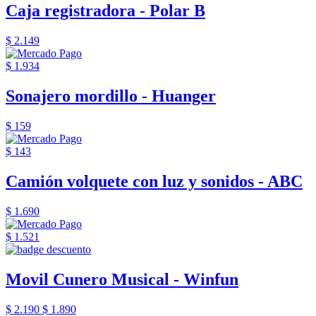
Caja registradora - Polar B
$ 2.149
$ 1.934
Sonajero mordillo - Huanger
$ 159
$ 143
Camión volquete con luz y sonidos - ABC
$ 1.690
$ 1.521
Movil Cunero Musical - Winfun
$ 2.190
$ 1.890