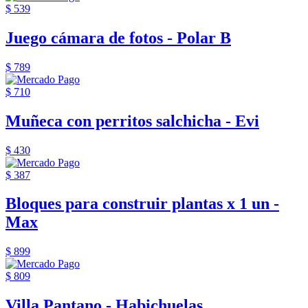
$ 539
Juego cámara de fotos - Polar B
$ 789
$ 710
Muñeca con perritos salchicha - Evi
$ 430
$ 387
Bloques para construir plantas x 1 un -
Max
$ 899
$ 809
Villa Pantano - Habichuelas