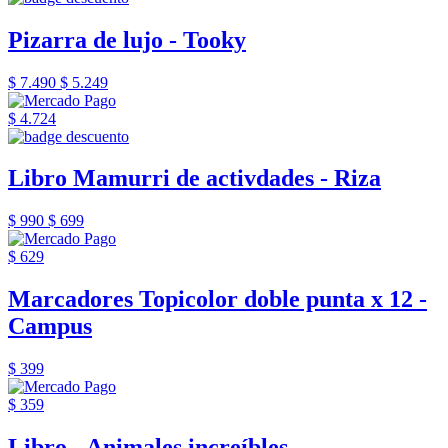
Pizarra de lujo - Tooky
$ 7.490
$ 5.249
$ 4.724
Libro Mamurri de activdades - Riza
$ 990
$ 699
$ 629
Marcadores Topicolor doble punta x 12 -
Campus
$ 399
$ 359
Libro - Animales increíbles