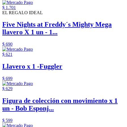
$ 1.701
EL REGALO IDEAL
Five Nights at Freddy´s Mighty Mega
llavero X 1 un - 1...
$ 690
$ 621
Llavero x 1 -Fuggler
$ 699
$ 629
Figura de colección con movimiento x 1
un - Bob Esponj...
$ 599