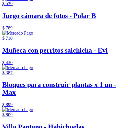
$ 539
Juego cámara de fotos - Polar B
$ 789
$ 710
Muñeca con perritos salchicha - Evi
$ 430
$ 387
Bloques para construir plantas x 1 un -
Max
$ 899
$ 809
Villa Pantano - Habichuelas