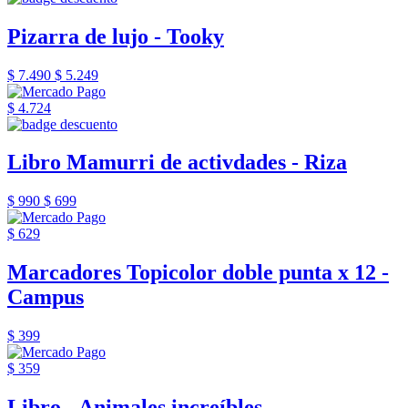
Pizarra de lujo - Tooky
$ 7.490
$ 5.249
$ 4.724
Libro Mamurri de activdades - Riza
$ 990
$ 699
$ 629
Marcadores Topicolor doble punta x 12 -
Campus
$ 399
$ 359
Libro - Animales increíbles