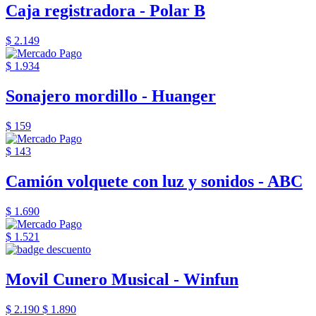
Caja registradora - Polar B
$ 2.149
$ 1.934
Sonajero mordillo - Huanger
$ 159
$ 143
Camión volquete con luz y sonidos - ABC
$ 1.690
$ 1.521
Movil Cunero Musical - Winfun
$ 2.190
$ 1.890