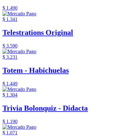
$ 1.490
$ 1.341
Telestrations Original
$ 3.590
$ 3.231
Totem - Habichuelas
$ 1.449
$ 1.304
Trivia Bolonquiz - Didacta
$ 1.190
$ 1.071