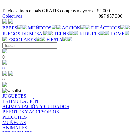
Envíos a todo el país GRATIS compras mayores a $2.000
Colectivos
097 957 306
BEBES
MUÑECOS
ACCIÓN
DIDÁCTICOS
JUEGOS DE MESA
TEENS
KIDULTS
HOME
ESCOLARES
FIESTA
0
0
0
JUGUETES
ESTIMULACIÓN
ALIMENTACIÓN Y CUIDADOS
BEBOTES Y ACCESORIOS
PELUCHES
MUÑECAS
ANIMALES