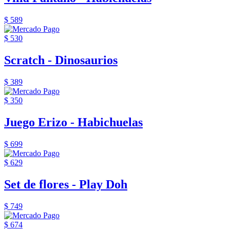
$ 589
$ 530
Scratch - Dinosaurios
$ 389
$ 350
Juego Erizo - Habichuelas
$ 699
$ 629
Set de flores - Play Doh
$ 749
$ 674