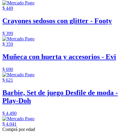
$ 449
Crayones sedosos con glitter - Footy
$ 399
$ 359
Muñeca con huerta y accesorios - Evi
$ 690
$ 621
Barbie, Set de juego Desfile de moda -
Play-Doh
$ 4.490
$ 4.041
Comprá por edad