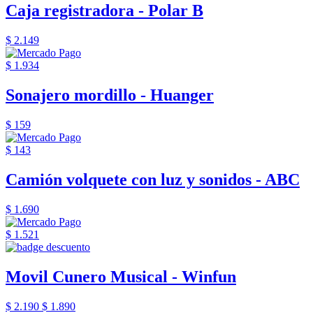
Caja registradora - Polar B
$ 2.149
$ 1.934
Sonajero mordillo - Huanger
$ 159
$ 143
Camión volquete con luz y sonidos - ABC
$ 1.690
$ 1.521
Movil Cunero Musical - Winfun
$ 2.190
$ 1.890