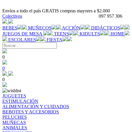
Envíos a todo el país GRATIS compras mayores a $2.000
Colectivos
097 957 306
BEBES
MUÑECOS
ACCIÓN
DIDÁCTICOS
JUEGOS DE MESA
TEENS
KIDULTS
HOME
ESCOLARES
FIESTA
0
0
0
JUGUETES
ESTIMULACIÓN
ALIMENTACIÓN Y CUIDADOS
BEBOTES Y ACCESORIOS
PELUCHES
MUÑECAS
ANIMALES