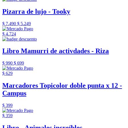
Pizarra de lujo - Tooky
$ 7.490
$ 5.249
$ 4.724
Libro Mamurri de activdades - Riza
$ 990
$ 699
$ 629
Marcadores Topicolor doble punta x 12 -
Campus
$ 399
$ 359
Libro - Animales increíbles