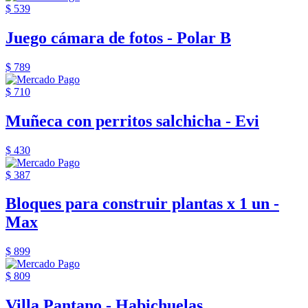
$ 539
Juego cámara de fotos - Polar B
$ 789
$ 710
Muñeca con perritos salchicha - Evi
$ 430
$ 387
Bloques para construir plantas x 1 un -
Max
$ 899
$ 809
Villa Pantano - Habichuelas