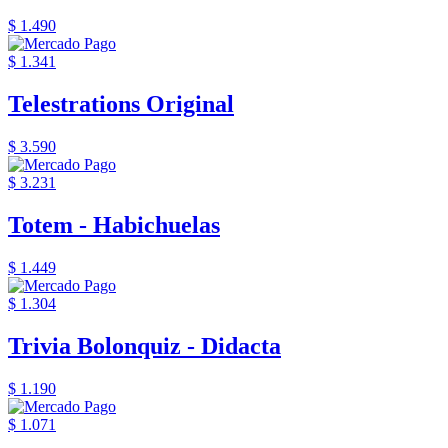
$ 1.490
$ 1.341
Telestrations Original
$ 3.590
$ 3.231
Totem - Habichuelas
$ 1.449
$ 1.304
Trivia Bolonquiz - Didacta
$ 1.190
$ 1.071