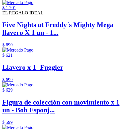
$ 1.701
EL REGALO IDEAL
Five Nights at Freddy´s Mighty Mega
llavero X 1 un - 1...
$ 690
$ 621
Llavero x 1 -Fuggler
$ 699
$ 629
Figura de colección con movimiento x 1
un - Bob Esponj...
$ 599