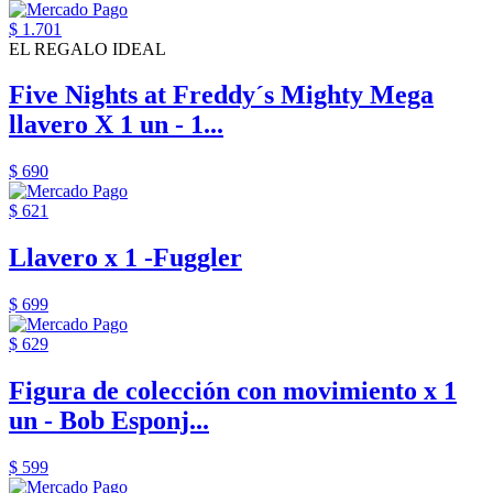
$ 1.701
EL REGALO IDEAL
Five Nights at Freddy´s Mighty Mega
llavero X 1 un - 1...
$ 690
$ 621
Llavero x 1 -Fuggler
$ 699
$ 629
Figura de colección con movimiento x 1
un - Bob Esponj...
$ 599