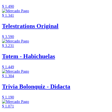
$ 1.490
$ 1.341
Telestrations Original
$ 3.590
$ 3.231
Totem - Habichuelas
$ 1.449
$ 1.304
Trivia Bolonquiz - Didacta
$ 1.190
$ 1.071