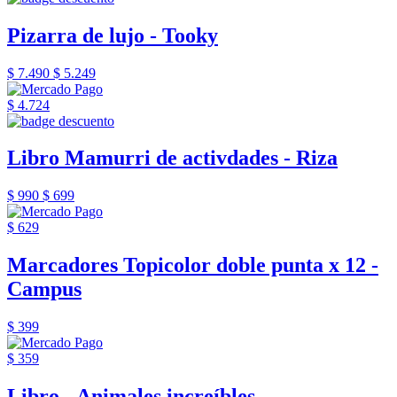
Pizarra de lujo - Tooky
$ 7.490
$ 5.249
$ 4.724
Libro Mamurri de activdades - Riza
$ 990
$ 699
$ 629
Marcadores Topicolor doble punta x 12 -
Campus
$ 399
$ 359
Libro - Animales increíbles