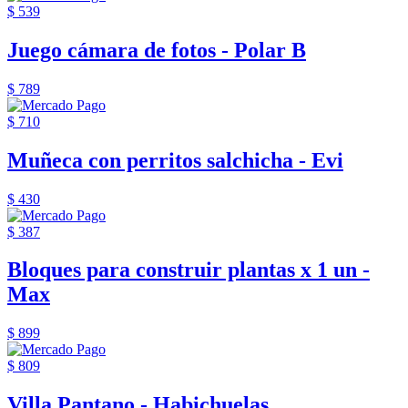
$ 539
Juego cámara de fotos - Polar B
$ 789
$ 710
Muñeca con perritos salchicha - Evi
$ 430
$ 387
Bloques para construir plantas x 1 un -
Max
$ 899
$ 809
Villa Pantano - Habichuelas