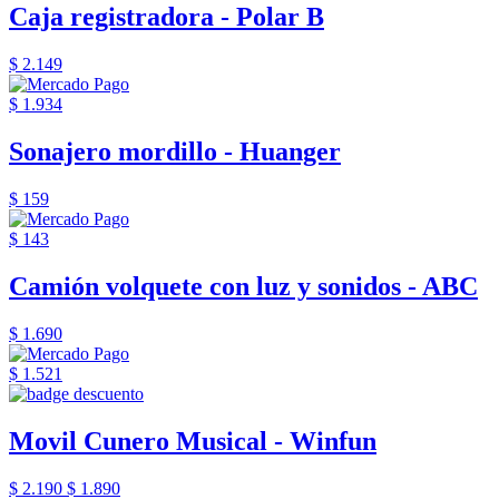
Caja registradora - Polar B
$ 2.149
$ 1.934
Sonajero mordillo - Huanger
$ 159
$ 143
Camión volquete con luz y sonidos - ABC
$ 1.690
$ 1.521
Movil Cunero Musical - Winfun
$ 2.190
$ 1.890