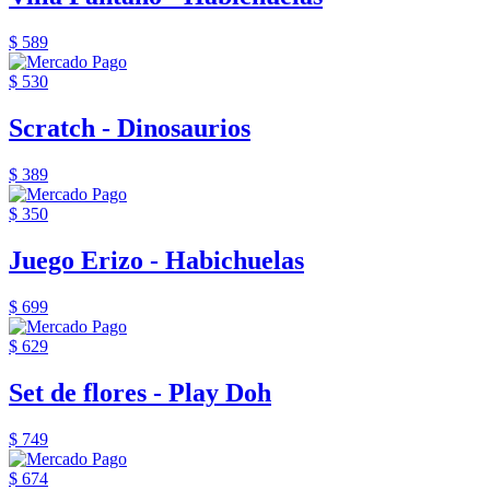
$ 589
$ 530
Scratch - Dinosaurios
$ 389
$ 350
Juego Erizo - Habichuelas
$ 699
$ 629
Set de flores - Play Doh
$ 749
$ 674