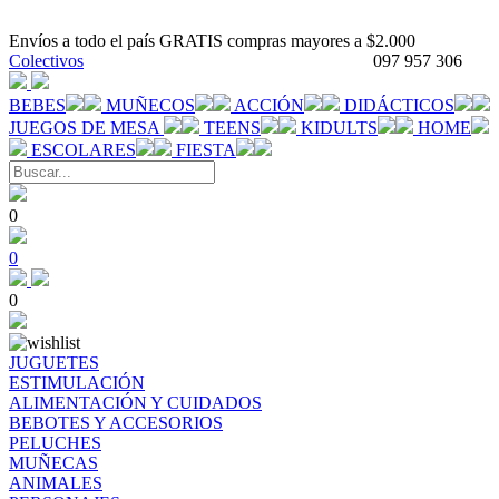
Envíos a todo el país GRATIS compras mayores a $2.000
Colectivos
097 957 306
BEBES
MUÑECOS
ACCIÓN
DIDÁCTICOS
JUEGOS DE MESA
TEENS
KIDULTS
HOME
ESCOLARES
FIESTA
0
0
0
JUGUETES
ESTIMULACIÓN
ALIMENTACIÓN Y CUIDADOS
BEBOTES Y ACCESORIOS
PELUCHES
MUÑECAS
ANIMALES