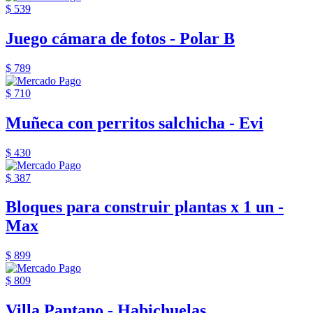
$ 539
Juego cámara de fotos - Polar B
$ 789
$ 710
Muñeca con perritos salchicha - Evi
$ 430
$ 387
Bloques para construir plantas x 1 un -
Max
$ 899
$ 809
Villa Pantano - Habichuelas