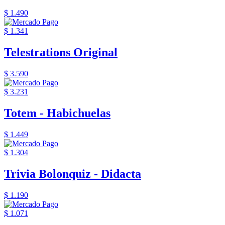
$ 1.490
$ 1.341
Telestrations Original
$ 3.590
$ 3.231
Totem - Habichuelas
$ 1.449
$ 1.304
Trivia Bolonquiz - Didacta
$ 1.190
$ 1.071