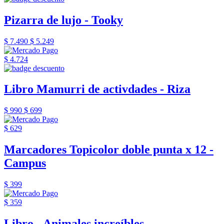
Pizarra de lujo - Tooky
$ 7.490
$ 5.249
$ 4.724
Libro Mamurri de activdades - Riza
$ 990
$ 699
$ 629
Marcadores Topicolor doble punta x 12 -
Campus
$ 399
$ 359
Libro - Animales increíbles