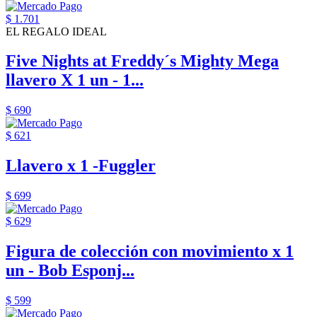
$ 1.701
EL REGALO IDEAL
Five Nights at Freddy´s Mighty Mega
llavero X 1 un - 1...
$ 690
$ 621
Llavero x 1 -Fuggler
$ 699
$ 629
Figura de colección con movimiento x 1
un - Bob Esponj...
$ 599