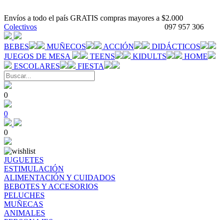
Envíos a todo el país GRATIS compras mayores a $2.000
Colectivos
097 957 306
BEBES
MUÑECOS
ACCIÓN
DIDÁCTICOS
JUEGOS DE MESA
TEENS
KIDULTS
HOME
ESCOLARES
FIESTA
0
0
0
JUGUETES
ESTIMULACIÓN
ALIMENTACIÓN Y CUIDADOS
BEBOTES Y ACCESORIOS
PELUCHES
MUÑECAS
ANIMALES