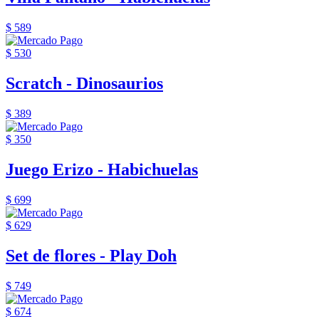
$ 589
$ 530
Scratch - Dinosaurios
$ 389
$ 350
Juego Erizo - Habichuelas
$ 699
$ 629
Set de flores - Play Doh
$ 749
$ 674