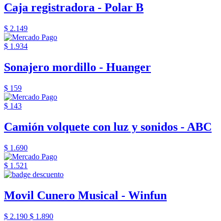
Caja registradora - Polar B
$ 2.149
$ 1.934
Sonajero mordillo - Huanger
$ 159
$ 143
Camión volquete con luz y sonidos - ABC
$ 1.690
$ 1.521
Movil Cunero Musical - Winfun
$ 2.190
$ 1.890