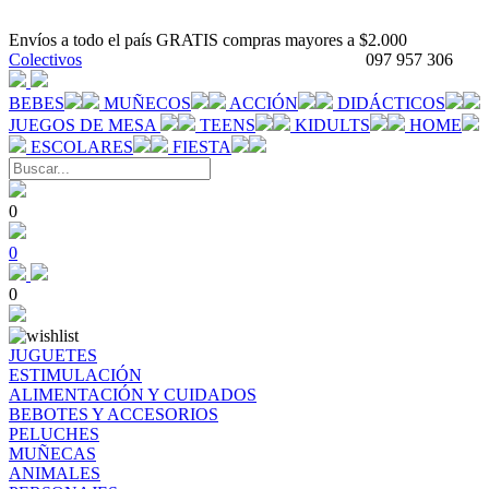
Envíos a todo el país GRATIS compras mayores a $2.000
Colectivos
097 957 306
BEBES
MUÑECOS
ACCIÓN
DIDÁCTICOS
JUEGOS DE MESA
TEENS
KIDULTS
HOME
ESCOLARES
FIESTA
0
0
0
JUGUETES
ESTIMULACIÓN
ALIMENTACIÓN Y CUIDADOS
BEBOTES Y ACCESORIOS
PELUCHES
MUÑECAS
ANIMALES