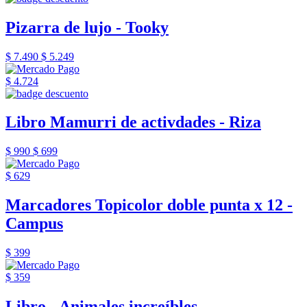
Pizarra de lujo - Tooky
$ 7.490
$ 5.249
$ 4.724
Libro Mamurri de activdades - Riza
$ 990
$ 699
$ 629
Marcadores Topicolor doble punta x 12 -
Campus
$ 399
$ 359
Libro - Animales increíbles