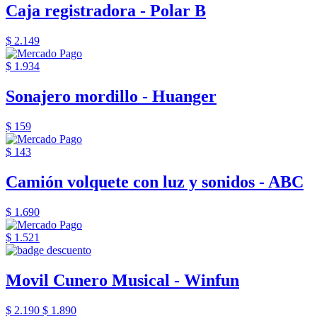
Caja registradora - Polar B
$ 2.149
$ 1.934
Sonajero mordillo - Huanger
$ 159
$ 143
Camión volquete con luz y sonidos - ABC
$ 1.690
$ 1.521
Movil Cunero Musical - Winfun
$ 2.190
$ 1.890