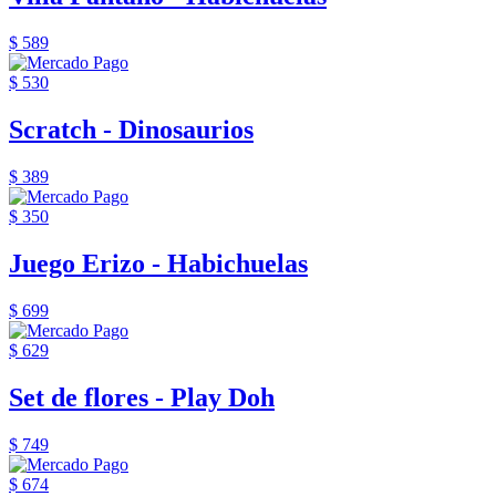
$ 589
$ 530
Scratch - Dinosaurios
$ 389
$ 350
Juego Erizo - Habichuelas
$ 699
$ 629
Set de flores - Play Doh
$ 749
$ 674