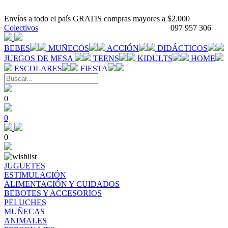
Envíos a todo el país GRATIS compras mayores a $2.000
Colectivos
097 957 306
BEBES
MUÑECOS
ACCIÓN
DIDÁCTICOS
JUEGOS DE MESA
TEENS
KIDULTS
HOME
ESCOLARES
FIESTA
0
0
0
JUGUETES
ESTIMULACIÓN
ALIMENTACIÓN Y CUIDADOS
BEBOTES Y ACCESORIOS
PELUCHES
MUÑECAS
ANIMALES