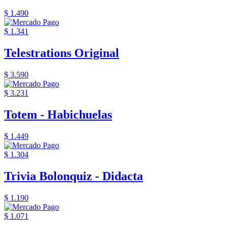
$ 1.490
$ 1.341
Telestrations Original
$ 3.590
$ 3.231
Totem - Habichuelas
$ 1.449
$ 1.304
Trivia Bolonquiz - Didacta
$ 1.190
$ 1.071