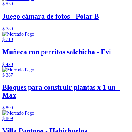
$ 539
Juego cámara de fotos - Polar B
$ 789
$ 710
Muñeca con perritos salchicha - Evi
$ 430
$ 387
Bloques para construir plantas x 1 un -
Max
$ 899
$ 809
Villa Pantano - Habichuelas