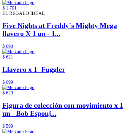
$ 1.701
EL REGALO IDEAL
Five Nights at Freddy´s Mighty Mega
llavero X 1 un - 1...
$ 690
$ 621
Llavero x 1 -Fuggler
$ 699
$ 629
Figura de colección con movimiento x 1
un - Bob Esponj...
$ 599