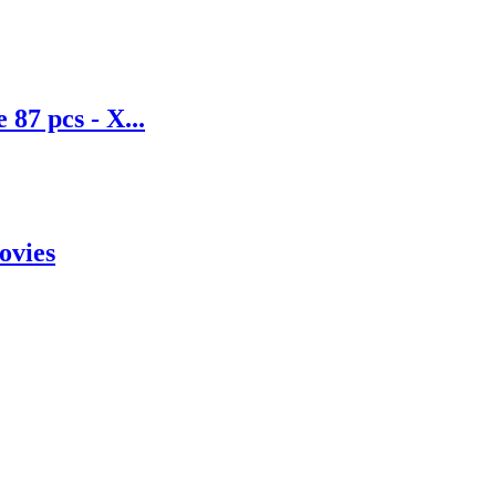
 87 pcs - X...
ovies