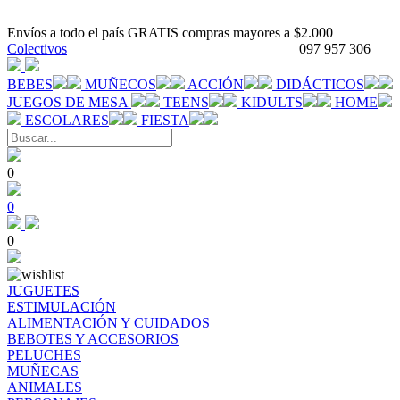
Envíos a todo el país GRATIS compras mayores a $2.000
Colectivos
097 957 306
BEBES
MUÑECOS
ACCIÓN
DIDÁCTICOS
JUEGOS DE MESA
TEENS
KIDULTS
HOME
ESCOLARES
FIESTA
0
0
0
JUGUETES
ESTIMULACIÓN
ALIMENTACIÓN Y CUIDADOS
BEBOTES Y ACCESORIOS
PELUCHES
MUÑECAS
ANIMALES