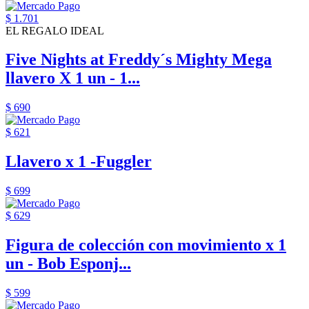
$ 1.701
EL REGALO IDEAL
Five Nights at Freddy´s Mighty Mega
llavero X 1 un - 1...
$ 690
$ 621
Llavero x 1 -Fuggler
$ 699
$ 629
Figura de colección con movimiento x 1
un - Bob Esponj...
$ 599