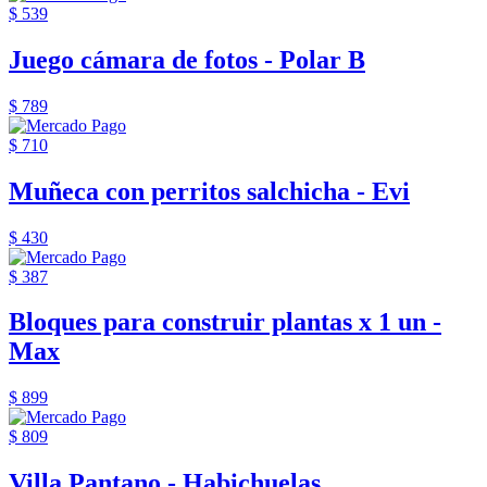
$ 539
Juego cámara de fotos - Polar B
$ 789
$ 710
Muñeca con perritos salchicha - Evi
$ 430
$ 387
Bloques para construir plantas x 1 un -
Max
$ 899
$ 809
Villa Pantano - Habichuelas