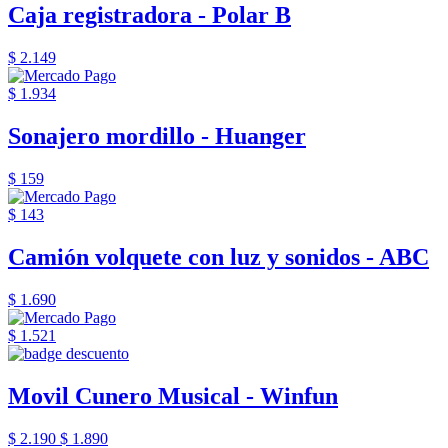
Caja registradora - Polar B
$ 2.149
$ 1.934
Sonajero mordillo - Huanger
$ 159
$ 143
Camión volquete con luz y sonidos - ABC
$ 1.690
$ 1.521
Movil Cunero Musical - Winfun
$ 2.190
$ 1.890