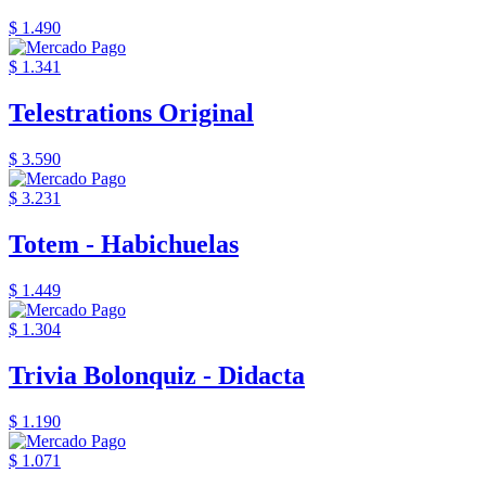
$ 1.490
$ 1.341
Telestrations Original
$ 3.590
$ 3.231
Totem - Habichuelas
$ 1.449
$ 1.304
Trivia Bolonquiz - Didacta
$ 1.190
$ 1.071