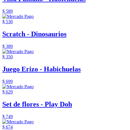
$ 589
$ 530
Scratch - Dinosaurios
$ 389
$ 350
Juego Erizo - Habichuelas
$ 699
$ 629
Set de flores - Play Doh
$ 749
$ 674