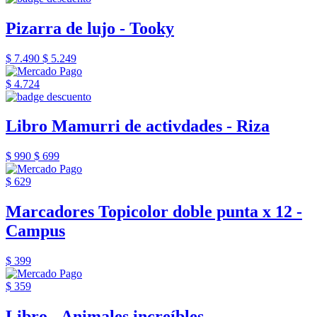
Pizarra de lujo - Tooky
$ 7.490
$ 5.249
$ 4.724
Libro Mamurri de activdades - Riza
$ 990
$ 699
$ 629
Marcadores Topicolor doble punta x 12 -
Campus
$ 399
$ 359
Libro - Animales increíbles