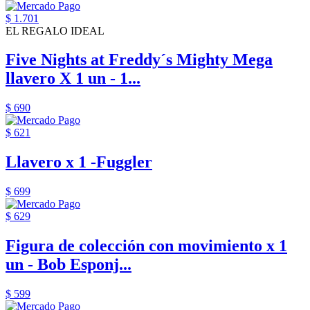
$ 1.701
EL REGALO IDEAL
Five Nights at Freddy´s Mighty Mega
llavero X 1 un - 1...
$ 690
$ 621
Llavero x 1 -Fuggler
$ 699
$ 629
Figura de colección con movimiento x 1
un - Bob Esponj...
$ 599