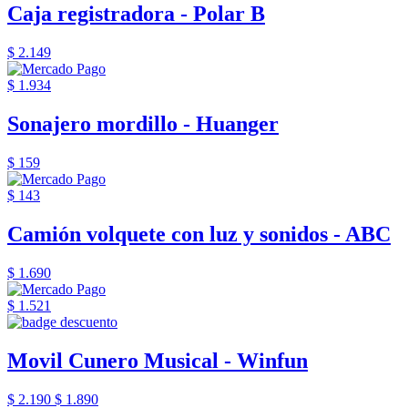
Caja registradora - Polar B
$ 2.149
$ 1.934
Sonajero mordillo - Huanger
$ 159
$ 143
Camión volquete con luz y sonidos - ABC
$ 1.690
$ 1.521
Movil Cunero Musical - Winfun
$ 2.190
$ 1.890