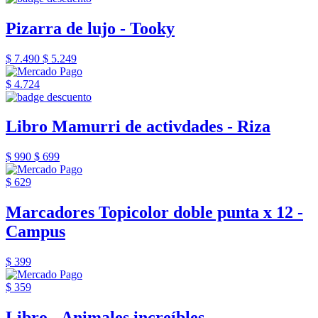
Pizarra de lujo - Tooky
$ 7.490
$ 5.249
$ 4.724
Libro Mamurri de activdades - Riza
$ 990
$ 699
$ 629
Marcadores Topicolor doble punta x 12 -
Campus
$ 399
$ 359
Libro - Animales increíbles