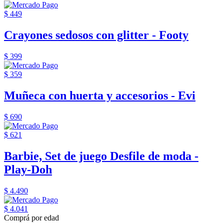
$ 449
Crayones sedosos con glitter - Footy
$ 399
$ 359
Muñeca con huerta y accesorios - Evi
$ 690
$ 621
Barbie, Set de juego Desfile de moda -
Play-Doh
$ 4.490
$ 4.041
Comprá por edad