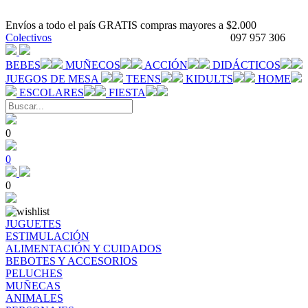
Envíos a todo el país GRATIS compras mayores a $2.000
Colectivos
097 957 306
BEBES
MUÑECOS
ACCIÓN
DIDÁCTICOS
JUEGOS DE MESA
TEENS
KIDULTS
HOME
ESCOLARES
FIESTA
0
0
0
JUGUETES
ESTIMULACIÓN
ALIMENTACIÓN Y CUIDADOS
BEBOTES Y ACCESORIOS
PELUCHES
MUÑECAS
ANIMALES