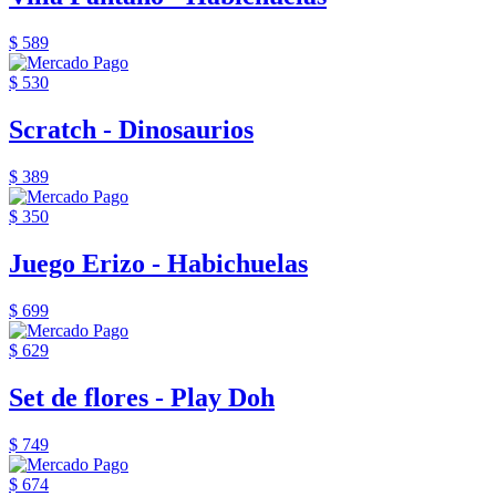
$ 589
$ 530
Scratch - Dinosaurios
$ 389
$ 350
Juego Erizo - Habichuelas
$ 699
$ 629
Set de flores - Play Doh
$ 749
$ 674