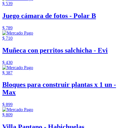
$ 539
Juego cámara de fotos - Polar B
$ 789
$ 710
Muñeca con perritos salchicha - Evi
$ 430
$ 387
Bloques para construir plantas x 1 un -
Max
$ 899
$ 809
Villa Pantano - Habichuelas