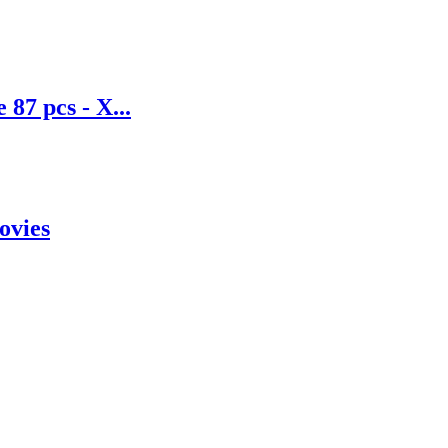
 87 pcs - X...
ovies