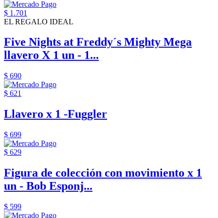
$ 1.701
EL REGALO IDEAL
Five Nights at Freddy´s Mighty Mega
llavero X 1 un - 1...
$ 690
$ 621
Llavero x 1 -Fuggler
$ 699
$ 629
Figura de colección con movimiento x 1
un - Bob Esponj...
$ 599