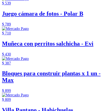
$ 539
Juego cámara de fotos - Polar B
$ 789
$ 710
Muñeca con perritos salchicha - Evi
$ 430
$ 387
Bloques para construir plantas x 1 un -
Max
$ 899
$ 809
Villa Pantano - Habichuelas