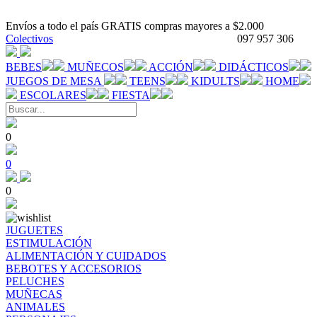
Envíos a todo el país GRATIS compras mayores a $2.000
Colectivos
097 957 306
BEBES
MUÑECOS
ACCIÓN
DIDÁCTICOS
JUEGOS DE MESA
TEENS
KIDULTS
HOME
ESCOLARES
FIESTA
0
0
0
JUGUETES
ESTIMULACIÓN
ALIMENTACIÓN Y CUIDADOS
BEBOTES Y ACCESORIOS
PELUCHES
MUÑECAS
ANIMALES