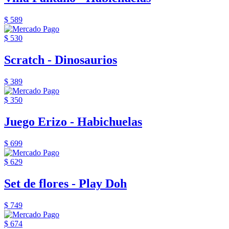
$ 589
$ 530
Scratch - Dinosaurios
$ 389
$ 350
Juego Erizo - Habichuelas
$ 699
$ 629
Set de flores - Play Doh
$ 749
$ 674