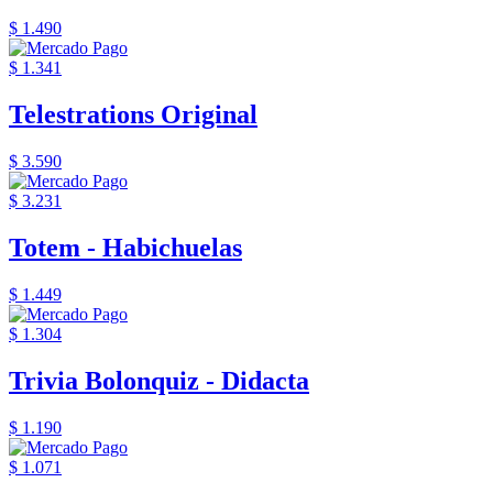
$ 1.490
$ 1.341
Telestrations Original
$ 3.590
$ 3.231
Totem - Habichuelas
$ 1.449
$ 1.304
Trivia Bolonquiz - Didacta
$ 1.190
$ 1.071