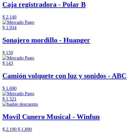
Caja registradora - Polar B
$ 2.149
$ 1.934
Sonajero mordillo - Huanger
$ 159
$ 143
Camión volquete con luz y sonidos - ABC
$ 1.690
$ 1.521
Movil Cunero Musical - Winfun
$ 2.190
$ 1.890