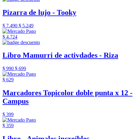
Pizarra de lujo - Tooky
$ 7.490
$ 5.249
$ 4.724
Libro Mamurri de activdades - Riza
$ 990
$ 699
$ 629
Marcadores Topicolor doble punta x 12 -
Campus
$ 399
$ 359
Libro - Animales increíbles